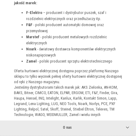
jakość marek:
F-Elektro
– producent i dystrybutor puszek, szaf i
rozdzielnic elektrycznych oraz przedłużaczy itp.
F&F
- polski producent automatyki domowej oraz
przemysłowej
Marstef
- polski producent metalowych rozdzielnic
elektrycznych
Noark
- światowy dostawca komponentów elektrycznych
niskonapięciowych
Zamel
- polski producent sprzętu elektrotechnicznego
Oferta hurtowni elektrycznej dostępna poprzez platformę Naszego
sklepu to tylko wycinek pełnej oferty hurtowni elektrycznej dostępnej
od ręki z Naszego magazynu.
Jesteśmy dystrybutorami takich marek jak: AKS Zielonka, AN-KOM,
BAKS, Bitner, CIMCO, EATON, ELPAR, ERGOM, ETI, F&F, Finder, Gira,
Haupa, Hensel, INQ, Intelight, Kanlux, Karlik, Kontakt Simon, Lapp,
Legrand, Lena Lighting, LUG, NEO Tools, Noark, Norlys, PCE, PXF
Lighting, Relpol, Satel, Skoff, Steinel, Stiebel Eltron, Televes, TM
Technologie, WAGO, WEIDMULLER, Zamel i wielu innych
O nas