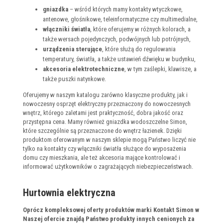
gniazdka
– wśród których mamy kontakty wtyczkowe,
antenowe, głośnikowe, teleinformatyczne czy multimedialne,
włączniki światła
, które oferujemy w różnych kolorach, a
także wersach pojedynczych, podwójnych lub potrójnych,
urządzenia sterujące
, które służą do regulowania
temperatury, światła, a także ustawień dźwięku w budynku,
akcesoria elektrotechniczne
, w tym zaślepki, klawisze, a
także puszki natynkowe.
Oferujemy w naszym katalogu zarówno klasyczne produkty, jak i
nowoczesny osprzęt elektryczny przeznaczony do nowoczesnych
wnętrz, którego zaletami jest praktyczność, dobra jakość oraz
przystępna cena. Mamy również gniazdka wodoszczelne Simon,
które szczególnie są przeznaczone do wnętrz łazienek. Dzięki
produktom oferowanym w naszym sklepie mogą Państwo liczyć nie
tylko na kontakty czy włączniki światła służące do wyposażenia
domu czy mieszkania, ale też akcesoria mające kontrolować i
informować użytkowników o zagrażających niebezpieczeństwach.
Hurtownia elektryczna
Oprócz kompleksowej oferty produktów marki Kontakt Simon w
Naszej ofercie znajdą Państwo produkty innych cenionych za