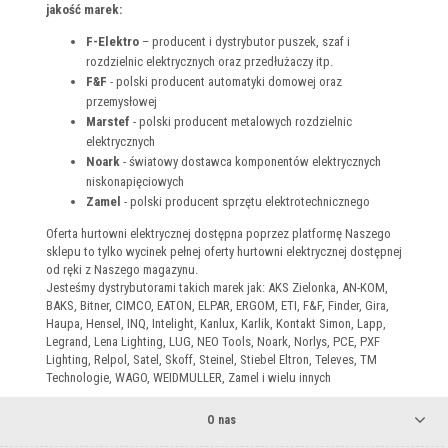
jakość marek:
F-Elektro
– producent i dystrybutor puszek, szaf i
rozdzielnic elektrycznych oraz przedłużaczy itp.
F&F
- polski producent automatyki domowej oraz
przemysłowej
Marstef
- polski producent metalowych rozdzielnic
elektrycznych
Noark
- światowy dostawca komponentów elektrycznych
niskonapięciowych
Zamel
- polski producent sprzętu elektrotechnicznego
Oferta hurtowni elektrycznej dostępna poprzez platformę Naszego
sklepu to tylko wycinek pełnej oferty hurtowni elektrycznej dostępnej
od ręki z Naszego magazynu.
Jesteśmy dystrybutorami takich marek jak: AKS Zielonka, AN-KOM,
BAKS, Bitner, CIMCO, EATON, ELPAR, ERGOM, ETI, F&F, Finder, Gira,
Haupa, Hensel, INQ, Intelight, Kanlux, Karlik, Kontakt Simon, Lapp,
Legrand, Lena Lighting, LUG, NEO Tools, Noark, Norlys, PCE, PXF
Lighting, Relpol, Satel, Skoff, Steinel, Stiebel Eltron, Televes, TM
Technologie, WAGO, WEIDMULLER, Zamel i wielu innych
O nas