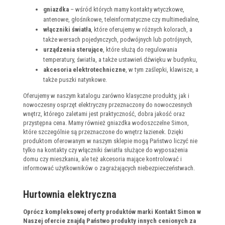
gniazdka
– wśród których mamy kontakty wtyczkowe,
antenowe, głośnikowe, teleinformatyczne czy multimedialne,
włączniki światła
, które oferujemy w różnych kolorach, a
także wersach pojedynczych, podwójnych lub potrójnych,
urządzenia sterujące
, które służą do regulowania
temperatury, światła, a także ustawień dźwięku w budynku,
akcesoria elektrotechniczne
, w tym zaślepki, klawisze, a
także puszki natynkowe.
Oferujemy w naszym katalogu zarówno klasyczne produkty, jak i
nowoczesny osprzęt elektryczny przeznaczony do nowoczesnych
wnętrz, którego zaletami jest praktyczność, dobra jakość oraz
przystępna cena. Mamy również gniazdka wodoszczelne Simon,
które szczególnie są przeznaczone do wnętrz łazienek. Dzięki
produktom oferowanym w naszym sklepie mogą Państwo liczyć nie
tylko na kontakty czy włączniki światła służące do wyposażenia
domu czy mieszkania, ale też akcesoria mające kontrolować i
informować użytkowników o zagrażających niebezpieczeństwach.
Hurtownia elektryczna
Oprócz kompleksowej oferty produktów marki Kontakt Simon w
Naszej ofercie znajdą Państwo produkty innych cenionych za