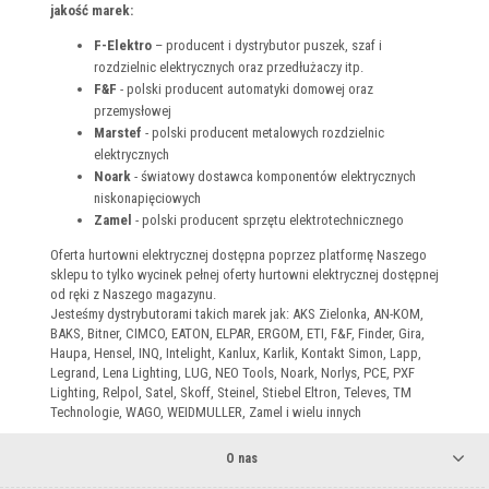
jakość marek:
F-Elektro
– producent i dystrybutor puszek, szaf i
rozdzielnic elektrycznych oraz przedłużaczy itp.
F&F
- polski producent automatyki domowej oraz
przemysłowej
Marstef
- polski producent metalowych rozdzielnic
elektrycznych
Noark
- światowy dostawca komponentów elektrycznych
niskonapięciowych
Zamel
- polski producent sprzętu elektrotechnicznego
Oferta hurtowni elektrycznej dostępna poprzez platformę Naszego
sklepu to tylko wycinek pełnej oferty hurtowni elektrycznej dostępnej
od ręki z Naszego magazynu.
Jesteśmy dystrybutorami takich marek jak: AKS Zielonka, AN-KOM,
BAKS, Bitner, CIMCO, EATON, ELPAR, ERGOM, ETI, F&F, Finder, Gira,
Haupa, Hensel, INQ, Intelight, Kanlux, Karlik, Kontakt Simon, Lapp,
Legrand, Lena Lighting, LUG, NEO Tools, Noark, Norlys, PCE, PXF
Lighting, Relpol, Satel, Skoff, Steinel, Stiebel Eltron, Televes, TM
Technologie, WAGO, WEIDMULLER, Zamel i wielu innych
O nas