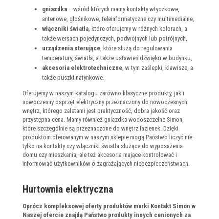
gniazdka
– wśród których mamy kontakty wtyczkowe,
antenowe, głośnikowe, teleinformatyczne czy multimedialne,
włączniki światła
, które oferujemy w różnych kolorach, a
także wersach pojedynczych, podwójnych lub potrójnych,
urządzenia sterujące
, które służą do regulowania
temperatury, światła, a także ustawień dźwięku w budynku,
akcesoria elektrotechniczne
, w tym zaślepki, klawisze, a
także puszki natynkowe.
Oferujemy w naszym katalogu zarówno klasyczne produkty, jak i
nowoczesny osprzęt elektryczny przeznaczony do nowoczesnych
wnętrz, którego zaletami jest praktyczność, dobra jakość oraz
przystępna cena. Mamy również gniazdka wodoszczelne Simon,
które szczególnie są przeznaczone do wnętrz łazienek. Dzięki
produktom oferowanym w naszym sklepie mogą Państwo liczyć nie
tylko na kontakty czy włączniki światła służące do wyposażenia
domu czy mieszkania, ale też akcesoria mające kontrolować i
informować użytkowników o zagrażających niebezpieczeństwach.
Hurtownia elektryczna
Oprócz kompleksowej oferty produktów marki Kontakt Simon w
Naszej ofercie znajdą Państwo produkty innych cenionych za