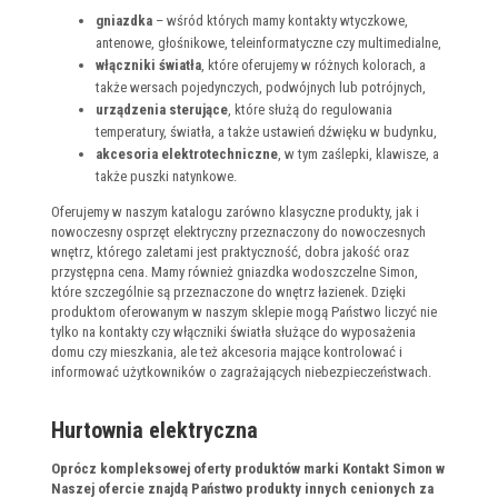
gniazdka
– wśród których mamy kontakty wtyczkowe,
antenowe, głośnikowe, teleinformatyczne czy multimedialne,
włączniki światła
, które oferujemy w różnych kolorach, a
także wersach pojedynczych, podwójnych lub potrójnych,
urządzenia sterujące
, które służą do regulowania
temperatury, światła, a także ustawień dźwięku w budynku,
akcesoria elektrotechniczne
, w tym zaślepki, klawisze, a
także puszki natynkowe.
Oferujemy w naszym katalogu zarówno klasyczne produkty, jak i
nowoczesny osprzęt elektryczny przeznaczony do nowoczesnych
wnętrz, którego zaletami jest praktyczność, dobra jakość oraz
przystępna cena. Mamy również gniazdka wodoszczelne Simon,
które szczególnie są przeznaczone do wnętrz łazienek. Dzięki
produktom oferowanym w naszym sklepie mogą Państwo liczyć nie
tylko na kontakty czy włączniki światła służące do wyposażenia
domu czy mieszkania, ale też akcesoria mające kontrolować i
informować użytkowników o zagrażających niebezpieczeństwach.
Hurtownia elektryczna
Oprócz kompleksowej oferty produktów marki Kontakt Simon w
Naszej ofercie znajdą Państwo produkty innych cenionych za