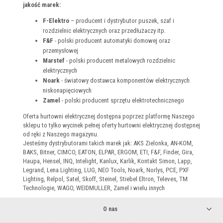
jakość marek:
F-Elektro
– producent i dystrybutor puszek, szaf i
rozdzielnic elektrycznych oraz przedłużaczy itp.
F&F
- polski producent automatyki domowej oraz
przemysłowej
Marstef
- polski producent metalowych rozdzielnic
elektrycznych
Noark
- światowy dostawca komponentów elektrycznych
niskonapięciowych
Zamel
- polski producent sprzętu elektrotechnicznego
Oferta hurtowni elektrycznej dostępna poprzez platformę Naszego
sklepu to tylko wycinek pełnej oferty hurtowni elektrycznej dostępnej
od ręki z Naszego magazynu.
Jesteśmy dystrybutorami takich marek jak: AKS Zielonka, AN-KOM,
BAKS, Bitner, CIMCO, EATON, ELPAR, ERGOM, ETI, F&F, Finder, Gira,
Haupa, Hensel, INQ, Intelight, Kanlux, Karlik, Kontakt Simon, Lapp,
Legrand, Lena Lighting, LUG, NEO Tools, Noark, Norlys, PCE, PXF
Lighting, Relpol, Satel, Skoff, Steinel, Stiebel Eltron, Televes, TM
Technologie, WAGO, WEIDMULLER, Zamel i wielu innych
O nas