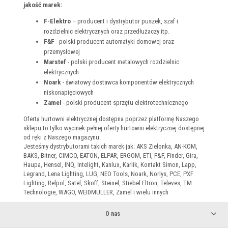
jakość marek:
F-Elektro
– producent i dystrybutor puszek, szaf i
rozdzielnic elektrycznych oraz przedłużaczy itp.
F&F
- polski producent automatyki domowej oraz
przemysłowej
Marstef
- polski producent metalowych rozdzielnic
elektrycznych
Noark
- światowy dostawca komponentów elektrycznych
niskonapięciowych
Zamel
- polski producent sprzętu elektrotechnicznego
Oferta hurtowni elektrycznej dostępna poprzez platformę Naszego
sklepu to tylko wycinek pełnej oferty hurtowni elektrycznej dostępnej
od ręki z Naszego magazynu.
Jesteśmy dystrybutorami takich marek jak: AKS Zielonka, AN-KOM,
BAKS, Bitner, CIMCO, EATON, ELPAR, ERGOM, ETI, F&F, Finder, Gira,
Haupa, Hensel, INQ, Intelight, Kanlux, Karlik, Kontakt Simon, Lapp,
Legrand, Lena Lighting, LUG, NEO Tools, Noark, Norlys, PCE, PXF
Lighting, Relpol, Satel, Skoff, Steinel, Stiebel Eltron, Televes, TM
Technologie, WAGO, WEIDMULLER, Zamel i wielu innych
O nas