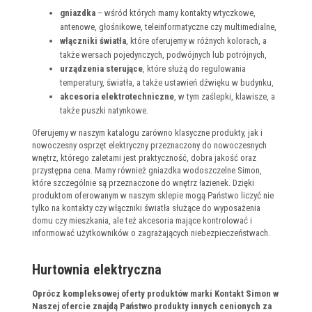
gniazdka
– wśród których mamy kontakty wtyczkowe,
antenowe, głośnikowe, teleinformatyczne czy multimedialne,
włączniki światła
, które oferujemy w różnych kolorach, a
także wersach pojedynczych, podwójnych lub potrójnych,
urządzenia sterujące
, które służą do regulowania
temperatury, światła, a także ustawień dźwięku w budynku,
akcesoria elektrotechniczne
, w tym zaślepki, klawisze, a
także puszki natynkowe.
Oferujemy w naszym katalogu zarówno klasyczne produkty, jak i
nowoczesny osprzęt elektryczny przeznaczony do nowoczesnych
wnętrz, którego zaletami jest praktyczność, dobra jakość oraz
przystępna cena. Mamy również gniazdka wodoszczelne Simon,
które szczególnie są przeznaczone do wnętrz łazienek. Dzięki
produktom oferowanym w naszym sklepie mogą Państwo liczyć nie
tylko na kontakty czy włączniki światła służące do wyposażenia
domu czy mieszkania, ale też akcesoria mające kontrolować i
informować użytkowników o zagrażających niebezpieczeństwach.
Hurtownia elektryczna
Oprócz kompleksowej oferty produktów marki Kontakt Simon w
Naszej ofercie znajdą Państwo produkty innych cenionych za