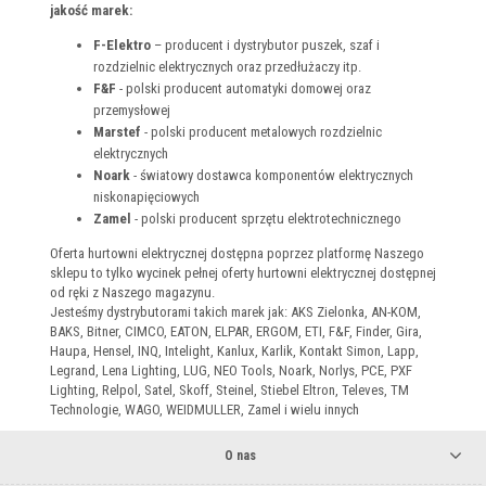
jakość marek:
F-Elektro
– producent i dystrybutor puszek, szaf i
rozdzielnic elektrycznych oraz przedłużaczy itp.
F&F
- polski producent automatyki domowej oraz
przemysłowej
Marstef
- polski producent metalowych rozdzielnic
elektrycznych
Noark
- światowy dostawca komponentów elektrycznych
niskonapięciowych
Zamel
- polski producent sprzętu elektrotechnicznego
Oferta hurtowni elektrycznej dostępna poprzez platformę Naszego
sklepu to tylko wycinek pełnej oferty hurtowni elektrycznej dostępnej
od ręki z Naszego magazynu.
Jesteśmy dystrybutorami takich marek jak: AKS Zielonka, AN-KOM,
BAKS, Bitner, CIMCO, EATON, ELPAR, ERGOM, ETI, F&F, Finder, Gira,
Haupa, Hensel, INQ, Intelight, Kanlux, Karlik, Kontakt Simon, Lapp,
Legrand, Lena Lighting, LUG, NEO Tools, Noark, Norlys, PCE, PXF
Lighting, Relpol, Satel, Skoff, Steinel, Stiebel Eltron, Televes, TM
Technologie, WAGO, WEIDMULLER, Zamel i wielu innych
O nas