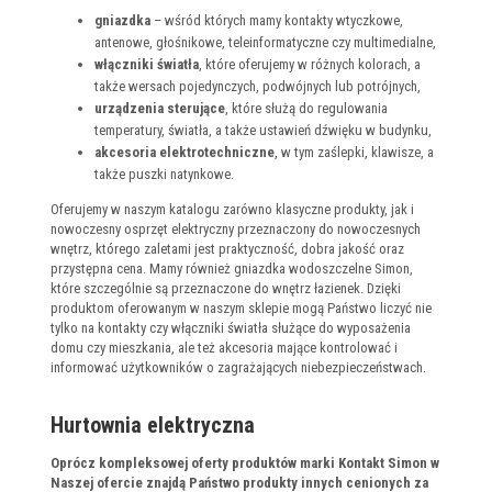
gniazdka
– wśród których mamy kontakty wtyczkowe,
antenowe, głośnikowe, teleinformatyczne czy multimedialne,
włączniki światła
, które oferujemy w różnych kolorach, a
także wersach pojedynczych, podwójnych lub potrójnych,
urządzenia sterujące
, które służą do regulowania
temperatury, światła, a także ustawień dźwięku w budynku,
akcesoria elektrotechniczne
, w tym zaślepki, klawisze, a
także puszki natynkowe.
Oferujemy w naszym katalogu zarówno klasyczne produkty, jak i
nowoczesny osprzęt elektryczny przeznaczony do nowoczesnych
wnętrz, którego zaletami jest praktyczność, dobra jakość oraz
przystępna cena. Mamy również gniazdka wodoszczelne Simon,
które szczególnie są przeznaczone do wnętrz łazienek. Dzięki
produktom oferowanym w naszym sklepie mogą Państwo liczyć nie
tylko na kontakty czy włączniki światła służące do wyposażenia
domu czy mieszkania, ale też akcesoria mające kontrolować i
informować użytkowników o zagrażających niebezpieczeństwach.
Hurtownia elektryczna
Oprócz kompleksowej oferty produktów marki Kontakt Simon w
Naszej ofercie znajdą Państwo produkty innych cenionych za