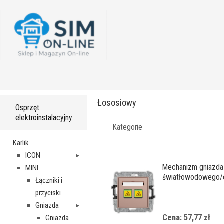
Łososiowy
Osprzęt
elektroinstalacyjny
Kategorie
Karlik
ICON
Mechanizm gniazda
MINI
światłowodowego/
Łączniki i
podwójnego
przyciski
Gniazda
Cena: 57,77 zł
Gniazda