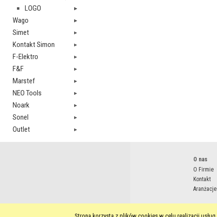
LOGO
Wago
Simet
Kontakt Simon
F-Elektro
F&F
Marstef
NEO Tools
Noark
Sonel
Outlet
O nas
O Firmie
Kontakt
Aranżacje
Strona korzysta z plików cookies w celu realizacji usł