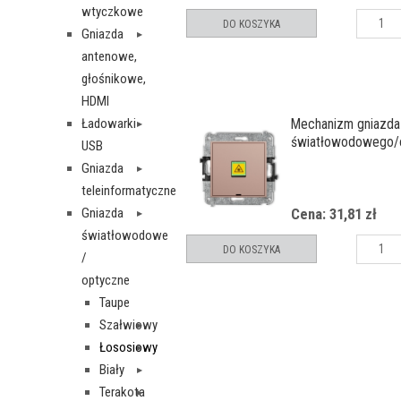
wtyczkowe
DO KOSZYKA
Gniazda
antenowe,
głośnikowe,
HDMI
Ładowarki
Mechanizm gniazda
światłowodowego/
USB
pojedynczego, bez 
Gniazda
opisowego
teleinformatyczne
Gniazda
Cena: 31,81 zł
światłowodowe
DO KOSZYKA
/
optyczne
Taupe
Szałwiowy
Łososiowy
Biały
Terakota