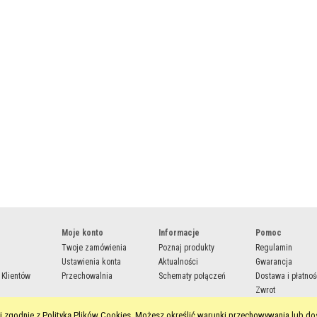
Moje konto
Informacje
Pomoc
Twoje zamówienia
Poznaj produkty
Regulamin
Ustawienia konta
Aktualności
Gwarancja
 Klientów
Przechowalnia
Schematy połączeń
Dostawa i płatnoś
Zwrot
ug i zgodnie z Polityką Plików Cookies. Możesz określić warunki przechowywania lub d