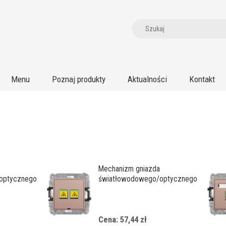
Menu
Poznaj produkty
Aktualności
Kontakt
Mechanizm gniazda
optycznego
światłowodowego/optycznego
podwójnego, bez pola
opisowego
Cena: 57,44 zł