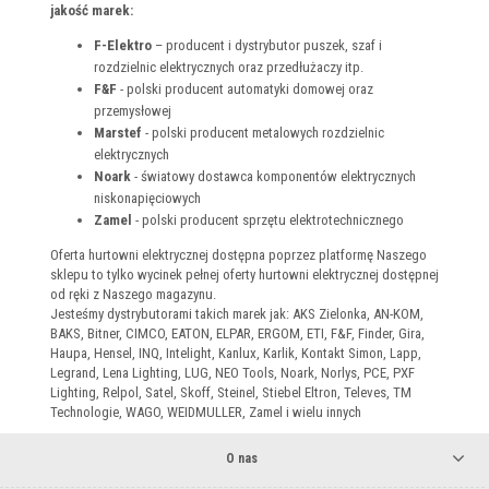
jakość marek:
F-Elektro
– producent i dystrybutor puszek, szaf i
rozdzielnic elektrycznych oraz przedłużaczy itp.
F&F
- polski producent automatyki domowej oraz
przemysłowej
Marstef
- polski producent metalowych rozdzielnic
elektrycznych
Noark
- światowy dostawca komponentów elektrycznych
niskonapięciowych
Zamel
- polski producent sprzętu elektrotechnicznego
Oferta hurtowni elektrycznej dostępna poprzez platformę Naszego
sklepu to tylko wycinek pełnej oferty hurtowni elektrycznej dostępnej
od ręki z Naszego magazynu.
Jesteśmy dystrybutorami takich marek jak: AKS Zielonka, AN-KOM,
BAKS, Bitner, CIMCO, EATON, ELPAR, ERGOM, ETI, F&F, Finder, Gira,
Haupa, Hensel, INQ, Intelight, Kanlux, Karlik, Kontakt Simon, Lapp,
Legrand, Lena Lighting, LUG, NEO Tools, Noark, Norlys, PCE, PXF
Lighting, Relpol, Satel, Skoff, Steinel, Stiebel Eltron, Televes, TM
Technologie, WAGO, WEIDMULLER, Zamel i wielu innych
O nas