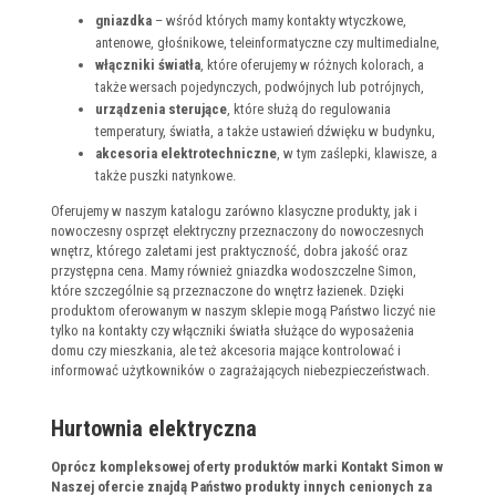
gniazdka
– wśród których mamy kontakty wtyczkowe,
antenowe, głośnikowe, teleinformatyczne czy multimedialne,
włączniki światła
, które oferujemy w różnych kolorach, a
także wersach pojedynczych, podwójnych lub potrójnych,
urządzenia sterujące
, które służą do regulowania
temperatury, światła, a także ustawień dźwięku w budynku,
akcesoria elektrotechniczne
, w tym zaślepki, klawisze, a
także puszki natynkowe.
Oferujemy w naszym katalogu zarówno klasyczne produkty, jak i
nowoczesny osprzęt elektryczny przeznaczony do nowoczesnych
wnętrz, którego zaletami jest praktyczność, dobra jakość oraz
przystępna cena. Mamy również gniazdka wodoszczelne Simon,
które szczególnie są przeznaczone do wnętrz łazienek. Dzięki
produktom oferowanym w naszym sklepie mogą Państwo liczyć nie
tylko na kontakty czy włączniki światła służące do wyposażenia
domu czy mieszkania, ale też akcesoria mające kontrolować i
informować użytkowników o zagrażających niebezpieczeństwach.
Hurtownia elektryczna
Oprócz kompleksowej oferty produktów marki Kontakt Simon w
Naszej ofercie znajdą Państwo produkty innych cenionych za