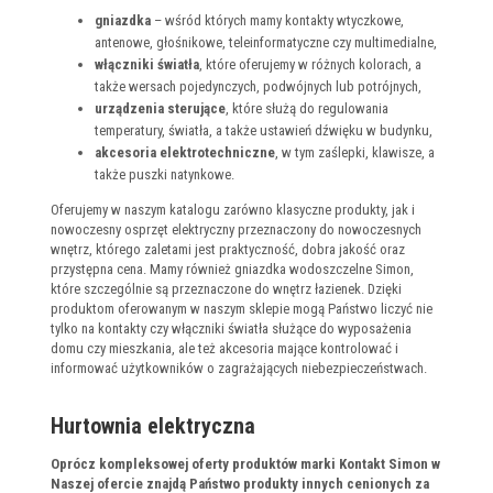
gniazdka
– wśród których mamy kontakty wtyczkowe,
antenowe, głośnikowe, teleinformatyczne czy multimedialne,
włączniki światła
, które oferujemy w różnych kolorach, a
także wersach pojedynczych, podwójnych lub potrójnych,
urządzenia sterujące
, które służą do regulowania
temperatury, światła, a także ustawień dźwięku w budynku,
akcesoria elektrotechniczne
, w tym zaślepki, klawisze, a
także puszki natynkowe.
Oferujemy w naszym katalogu zarówno klasyczne produkty, jak i
nowoczesny osprzęt elektryczny przeznaczony do nowoczesnych
wnętrz, którego zaletami jest praktyczność, dobra jakość oraz
przystępna cena. Mamy również gniazdka wodoszczelne Simon,
które szczególnie są przeznaczone do wnętrz łazienek. Dzięki
produktom oferowanym w naszym sklepie mogą Państwo liczyć nie
tylko na kontakty czy włączniki światła służące do wyposażenia
domu czy mieszkania, ale też akcesoria mające kontrolować i
informować użytkowników o zagrażających niebezpieczeństwach.
Hurtownia elektryczna
Oprócz kompleksowej oferty produktów marki Kontakt Simon w
Naszej ofercie znajdą Państwo produkty innych cenionych za