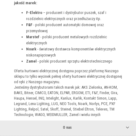
jakość marek:
F-Elektro
– producent i dystrybutor puszek, szaf i
rozdzielnic elektrycznych oraz przedłużaczy itp.
F&F
- polski producent automatyki domowej oraz
przemysłowej
Marstef
- polski producent metalowych rozdzielnic
elektrycznych
Noark
- światowy dostawca komponentów elektrycznych
niskonapięciowych
Zamel
- polski producent sprzętu elektrotechnicznego
Oferta hurtowni elektrycznej dostępna poprzez platformę Naszego
sklepu to tylko wycinek pełnej oferty hurtowni elektrycznej dostępnej
od ręki z Naszego magazynu.
Jesteśmy dystrybutorami takich marek jak: AKS Zielonka, AN-KOM,
BAKS, Bitner, CIMCO, EATON, ELPAR, ERGOM, ETI, F&F, Finder, Gira,
Haupa, Hensel, INQ, Intelight, Kanlux, Karlik, Kontakt Simon, Lapp,
Legrand, Lena Lighting, LUG, NEO Tools, Noark, Norlys, PCE, PXF
Lighting, Relpol, Satel, Skoff, Steinel, Stiebel Eltron, Televes, TM
Technologie, WAGO, WEIDMULLER, Zamel i wielu innych
O nas