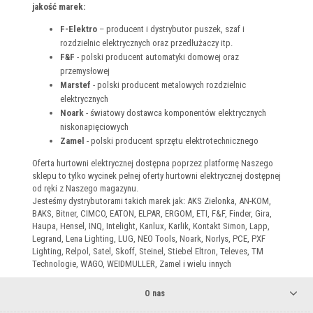
jakość marek:
F-Elektro
– producent i dystrybutor puszek, szaf i
rozdzielnic elektrycznych oraz przedłużaczy itp.
F&F
- polski producent automatyki domowej oraz
przemysłowej
Marstef
- polski producent metalowych rozdzielnic
elektrycznych
Noark
- światowy dostawca komponentów elektrycznych
niskonapięciowych
Zamel
- polski producent sprzętu elektrotechnicznego
Oferta hurtowni elektrycznej dostępna poprzez platformę Naszego
sklepu to tylko wycinek pełnej oferty hurtowni elektrycznej dostępnej
od ręki z Naszego magazynu.
Jesteśmy dystrybutorami takich marek jak: AKS Zielonka, AN-KOM,
BAKS, Bitner, CIMCO, EATON, ELPAR, ERGOM, ETI, F&F, Finder, Gira,
Haupa, Hensel, INQ, Intelight, Kanlux, Karlik, Kontakt Simon, Lapp,
Legrand, Lena Lighting, LUG, NEO Tools, Noark, Norlys, PCE, PXF
Lighting, Relpol, Satel, Skoff, Steinel, Stiebel Eltron, Televes, TM
Technologie, WAGO, WEIDMULLER, Zamel i wielu innych
O nas