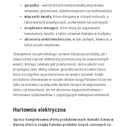
gniazdka
– wśród których mamy kontakty wtyczkowe,
antenowe, głośnikowe, teleinformatyczne czy multimedialne,
włączniki światła
, które oferujemy w różnych kolorach, a
także wersach pojedynczych, podwójnych lub potrójnych,
urządzenia sterujące
, które służą do regulowania
temperatury, światła, a także ustawień dźwięku w budynku,
akcesoria elektrotechniczne
, w tym zaślepki, klawisze, a
także puszki natynkowe.
Oferujemy w naszym katalogu zarówno klasyczne produkty, jak i
nowoczesny osprzęt elektryczny przeznaczony do nowoczesnych
wnętrz, którego zaletami jest praktyczność, dobra jakość oraz
przystępna cena. Mamy również gniazdka wodoszczelne Simon,
które szczególnie są przeznaczone do wnętrz łazienek. Dzięki
produktom oferowanym w naszym sklepie mogą Państwo liczyć nie
tylko na kontakty czy włączniki światła służące do wyposażenia
domu czy mieszkania, ale też akcesoria mające kontrolować i
informować użytkowników o zagrażających niebezpieczeństwach.
Hurtownia elektryczna
Oprócz kompleksowej oferty produktów marki Kontakt Simon w
Naszej ofercie znajdą Państwo produkty innych cenionych za