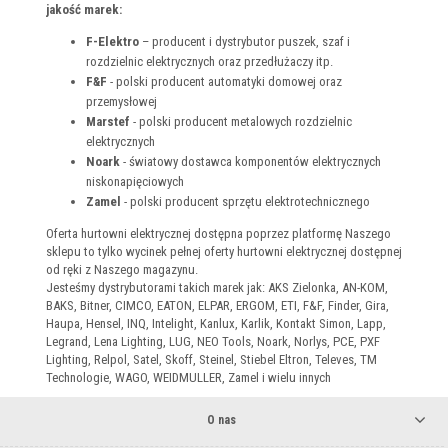
jakość marek:
F-Elektro
– producent i dystrybutor puszek, szaf i
rozdzielnic elektrycznych oraz przedłużaczy itp.
F&F
- polski producent automatyki domowej oraz
przemysłowej
Marstef
- polski producent metalowych rozdzielnic
elektrycznych
Noark
- światowy dostawca komponentów elektrycznych
niskonapięciowych
Zamel
- polski producent sprzętu elektrotechnicznego
Oferta hurtowni elektrycznej dostępna poprzez platformę Naszego
sklepu to tylko wycinek pełnej oferty hurtowni elektrycznej dostępnej
od ręki z Naszego magazynu.
Jesteśmy dystrybutorami takich marek jak: AKS Zielonka, AN-KOM,
BAKS, Bitner, CIMCO, EATON, ELPAR, ERGOM, ETI, F&F, Finder, Gira,
Haupa, Hensel, INQ, Intelight, Kanlux, Karlik, Kontakt Simon, Lapp,
Legrand, Lena Lighting, LUG, NEO Tools, Noark, Norlys, PCE, PXF
Lighting, Relpol, Satel, Skoff, Steinel, Stiebel Eltron, Televes, TM
Technologie, WAGO, WEIDMULLER, Zamel i wielu innych
O nas