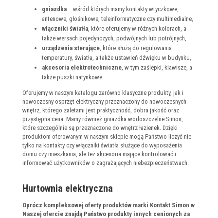
gniazdka
– wśród których mamy kontakty wtyczkowe,
antenowe, głośnikowe, teleinformatyczne czy multimedialne,
włączniki światła
, które oferujemy w różnych kolorach, a
także wersach pojedynczych, podwójnych lub potrójnych,
urządzenia sterujące
, które służą do regulowania
temperatury, światła, a także ustawień dźwięku w budynku,
akcesoria elektrotechniczne
, w tym zaślepki, klawisze, a
także puszki natynkowe.
Oferujemy w naszym katalogu zarówno klasyczne produkty, jak i
nowoczesny osprzęt elektryczny przeznaczony do nowoczesnych
wnętrz, którego zaletami jest praktyczność, dobra jakość oraz
przystępna cena. Mamy również gniazdka wodoszczelne Simon,
które szczególnie są przeznaczone do wnętrz łazienek. Dzięki
produktom oferowanym w naszym sklepie mogą Państwo liczyć nie
tylko na kontakty czy włączniki światła służące do wyposażenia
domu czy mieszkania, ale też akcesoria mające kontrolować i
informować użytkowników o zagrażających niebezpieczeństwach.
Hurtownia elektryczna
Oprócz kompleksowej oferty produktów marki Kontakt Simon w
Naszej ofercie znajdą Państwo produkty innych cenionych za