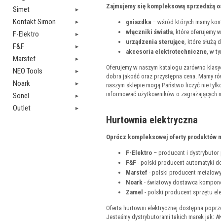
Zajmujemy się kompleksową sprzedażą os
Simet
Kontakt Simon
gniazdka
– wśród których mamy kont
włączniki światła
, które oferujemy 
F-Elektro
urządzenia sterujące
, które służą
F&F
akcesoria elektrotechniczne
, w t
Marstef
Oferujemy w naszym katalogu zarówno klasyc
NEO Tools
dobra jakość oraz przystępna cena. Mamy ró
Noark
naszym sklepie mogą Państwo liczyć nie tylk
informować użytkowników o zagrażających 
Sonel
Outlet
Hurtownia elektryczna
Oprócz kompleksowej oferty produktów ma
F-Elektro
– producent i dystrybutor p
F&F
- polski producent automatyki 
Marstef
- polski producent metalowy
Noark
- światowy dostawca kompone
Zamel
- polski producent sprzętu el
Oferta hurtowni elektrycznej dostępna poprz
Jesteśmy dystrybutorami takich marek jak: AK