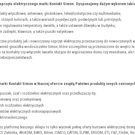
przętu elektrycznego marki Kontakt Simon. Dysponujemy dużym wyborem takic
akty wtyczkowe, antenowe, głośnikowe, teleinformatyczne czy multimedialne,
w różnych kolorach, a także wersach pojedynczych, podwójnych lub potrójnych,
 do regulowania temperatury, światła, a także ustawień dźwięku w budynku,
ym zaślepki, klawisze, a także puszki natynkowe.
zne produkty, jak i nowoczesny osprzęt elektryczny przeznaczony do nowoczesnych wnę
wnież gniazdka wodoszczelne Simon, które szczególnie są przeznaczone do wnętrz ł
o na kontakty czy włączniki światła służące do wyposażenia domu czy mieszkania, ale 
niebezpieczeństwach.
rki Kontakt Simon w Naszej ofercie znajdą Państwo produkty innych cenionych
uszek, szaf i rozdzielnic elektrycznych oraz przedłużaczy itp.
domowej oraz przemysłowej
ch rozdzielnic elektrycznych
ntów elektrycznych niskonapięciowych
ektrotechnicznego
ez platformę Naszego sklepu to tylko wycinek pełnej oferty hurtowni elektrycznej dos
S Zielonka, AN-KOM, BAKS, Bitner, CIMCO, EATON, ELPAR, ERGOM, ETI, F&F, Finder, Gira,