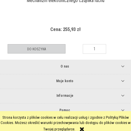
Mechanizm elektronicznego czujnika ruchu
Cena: 255,93 zł
DO KOSZYKA
O nas
Moje konto
Informacje
Pomoc
Strona korzysta z plików cookies w celu realizacji usług i zgodnie z Polityką Plików
pokaż pełną wersję strony
Cookies. Możesz określić warunki przechowywania lub dostępu do plików cookies w
Twojej przeglądarce.