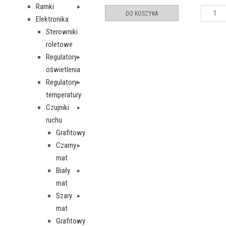
Ramki
DO KOSZYKA
Elektronika
Sterowniki
roletowe
Regulatory
oświetlenia
Regulatory
temperatury
Czujniki
ruchu
Grafitowy
Czarny
mat
Biały
mat
Szary
mat
Grafitowy