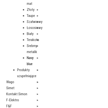
mat
Złoty
Taupe
Szałwiowy
Łososiowy
Biały
Terakota
Srebrny
metalik
Navy
blue
Produkty
uzupełniające
Wago
Simet
Kontakt Simon
F-Elektro
F&F