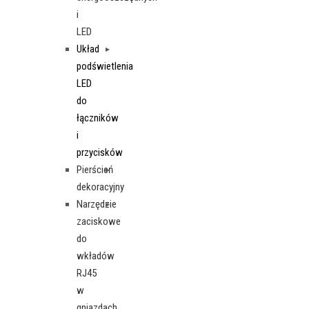
i
LED
Układ
podświetlenia
LED
do
łączników
i
przycisków
Pierścień
dekoracyjny
Narzędzie
zaciskowe
do
wkładów
RJ45
w
gniazdach