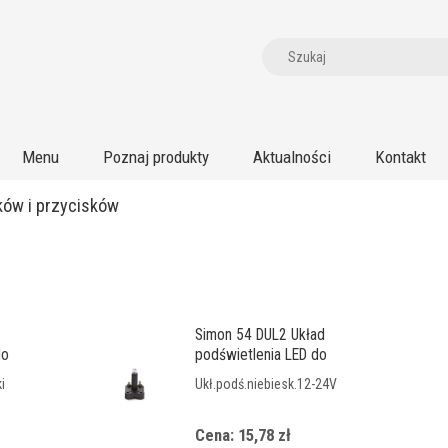
Menu
Poznaj produkty
Aktualności
Kontakt
ków i przycisków
Simon 54 DUL2 Układ
do
podświetlenia LED do
łączników
i
Ukł.podś.niebiesk.12-24V
Cena: 15,78 zł