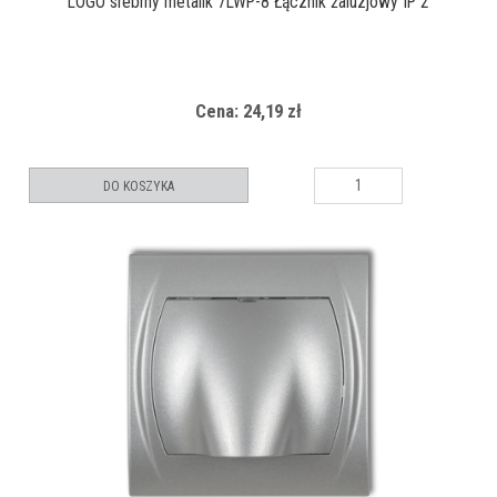
LOGO srebrny metalik 7LWP-8 Łącznik żaluzjowy IP 2
Cena: 24,19 zł
DO KOSZYKA