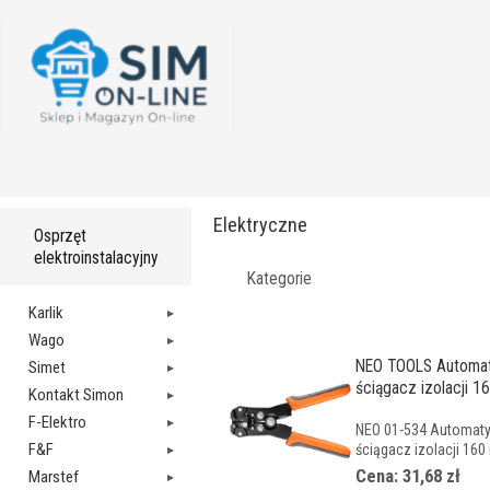
Elektryczne
Osprzęt
elektroinstalacyjny
Kategorie
Karlik
Wago
NEO TOOLS Automa
Simet
ściągacz izolacji 1
Kontakt Simon
F-Elektro
NEO 01-534 Automat
F&F
ściągacz izolacji 160
Cena: 31,68 zł
Marstef