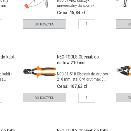
yczny
NEO 01-402 Kluczyk
 mm...
uniwersalny do szafek...
Cena: 15,84 zł
DO KOSZYKA
D
do kabli
NEO TOOLS Obcinak do
drutów 210 mm
kabli i
NEO 01-518 Obcinak do drutów
s...
210 mm, stal CrV, drut max 5...
Cena: 107,63 zł
DO KOSZYKA
D
do kabli
NEO TOOLS Obcinak do kabli