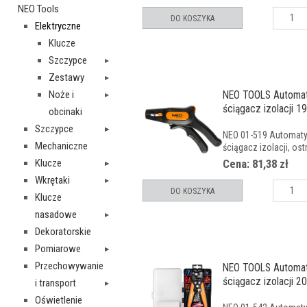
NEO Tools
DO KOSZYKA
Elektryczne
Klucze
Szczypce
Zestawy
Noże i
NEO TOOLS Automa
ściągacz izolacji 
obcinaki
Szczypce
NEO 01-519 Automat
Mechaniczne
ściągacz izolacji, ost
Klucze
Cena: 81,38 zł
Wkrętaki
DO KOSZYKA
Klucze
nasadowe
Dekoratorskie
Pomiarowe
Przechowywanie
NEO TOOLS Automa
ściągacz izolacji 2
i transport
Oświetlenie