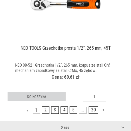
NEO TOOLS Grzechotka prosta 1/2", 265 mm, 45T
NEO 08-521 Grzechotka 1/2", 265 mm, korpus ze stali CrV,
mechanizm zapadkowy ze stali CrMo, 45 zębów...
Cena: 60,61 zł
DO KOSZYKA
«
1
2
3
4
5
...
20
»
O nas