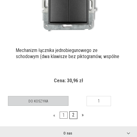
Mechanizm łącznika jednobiegunowego ze
schodowym (dwa klawisze bez piktogramów, wspólne
zasilanie)
Cena: 30,96 zł
DO KOSZYKA
«
1
2
»
O nas