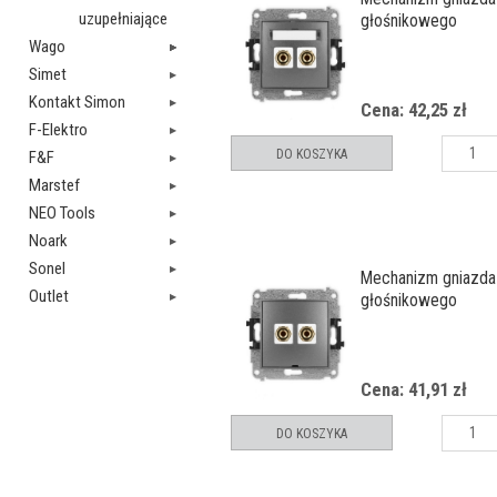
uzupełniające
głośnikowego
pojedynczego (typu
Wago
czerwony i czarny,
Simet
pozłacany, 4 mm2, 
Kontakt Simon
Cena: 42,25 zł
lutowania)
F-Elektro
DO KOSZYKA
F&F
Marstef
NEO Tools
Noark
Sonel
Mechanizm gniazda
Outlet
głośnikowego
pojedynczego, bez 
opisowego (typu ba
czerwony i czarny,
Cena: 41,91 zł
pozłacany, 4 mm2, 
lutowania)
DO KOSZYKA