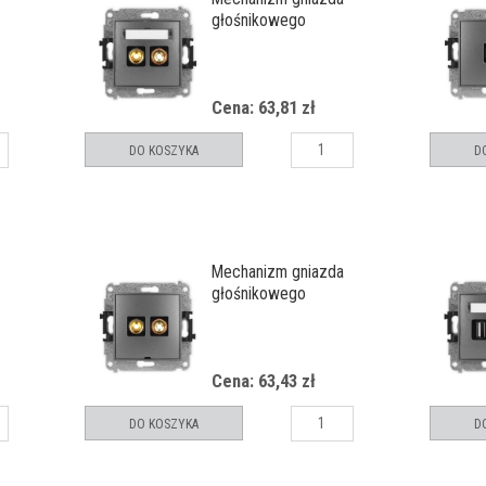
głośnikowego
 banan -
pojedynczego (typu banan -
czerwony i czarny,
do
pozłacany, 4 mm2,
Cena: 63,81 zł
skręcany)
DO KOSZYKA
D
Mechanizm gniazda
głośnikowego
pola
pojedynczego, bez pola
nan -
opisowego (typu banan -
czerwony i czarny,
Cena: 63,43 zł
do
pozłacany, 4 mm2,
skręcany)
DO KOSZYKA
D