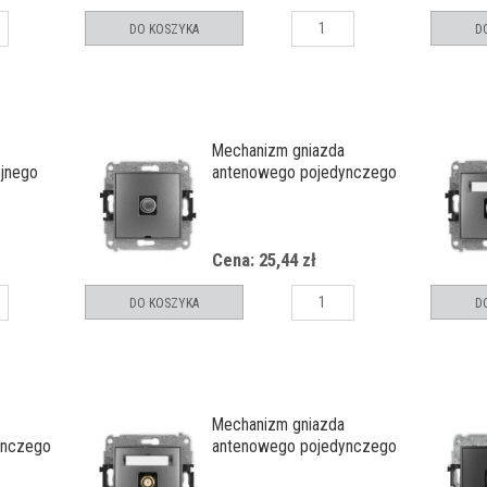
DO KOSZYKA
D
Mechanizm gniazda
jnego
antenowego pojedynczego
any, bez
TV, bez pola opisowego
Cena: 25,44 zł
DO KOSZYKA
D
Mechanizm gniazda
ynczego
antenowego pojedynczego
any, bez
typu F (SAT) pozłacany