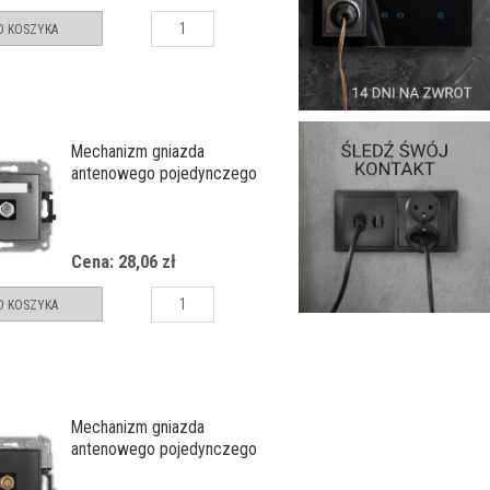
O KOSZYKA
Mechanizm gniazda
antenowego pojedynczego
typu F (SAT) niklowany
Cena: 28,06 zł
O KOSZYKA
Mechanizm gniazda
antenowego pojedynczego
typu F (SAT) pozłacany, bez