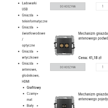
Ładowarki
DO KOSZYKA
USB
Gniazda
teleinformatyczne
Gniazda
światłowodowe
Mechanizm gniazda
antenowego podwó
/
typu F (SAT) pozłac
optyczne
pola opisowego
Gniazda
wtyczkowe
Cena: 41,18 zł
Gniazda
DO KOSZYKA
antenowe,
głośnikowe,
HDMI
Grafitowy
Czarny
Mechanizm gniazda
antenowego pojed
mat
typu F (SAT) niklow
Biały