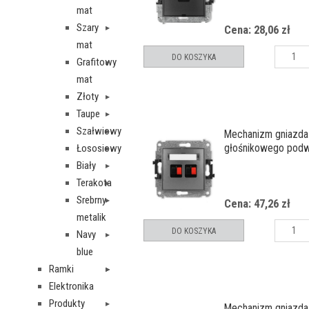
pola opisowego
mat
Szary
Cena: 28,06 zł
mat
DO KOSZYKA
Grafitowy
mat
Złoty
Taupe
Szałwiowy
Mechanizm gniazda
głośnikowego pod
Łososiowy
Biały
Terakota
Srebrny
Cena: 47,26 zł
metalik
DO KOSZYKA
Navy
blue
Ramki
Elektronika
Produkty
Mechanizm gniazda