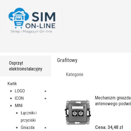
Grafitowy
Osprzęt
elektroinstalacyjny
Kategorie
Karlik
LOGO
Mechanizm gniazda
ICON
antenowego podwó
MINI
typu F (SAT) niklow
Łączniki i
przyciski
Cena: 34,48 zł
Gniazda