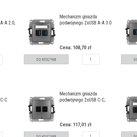
Mechanizm gniazda
A-A 2.0,
podwójnego 2xUSB A-A 3.0
o
Cena: 108,70 zł
DO KOSZYKA
D
Mechanizm gniazda
 C-C
podwójnego 2xUSB C-C,
bez pola opisowego
Cena: 117,01 zł
DO KOSZYKA
D