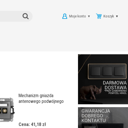
Moje konto
Koszyk
Mechanizm gniazda
antenowego podwójnego
typu F (SAT) pozłacany
Cena: 41,18 zł