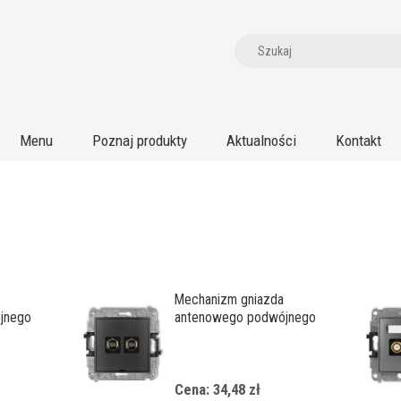
Menu
Poznaj produkty
Aktualności
Kontakt
Mechanizm gniazda
jnego
antenowego podwójnego
any
typu F (SAT) niklowany, bez
pola opisowego
Cena: 34,48 zł