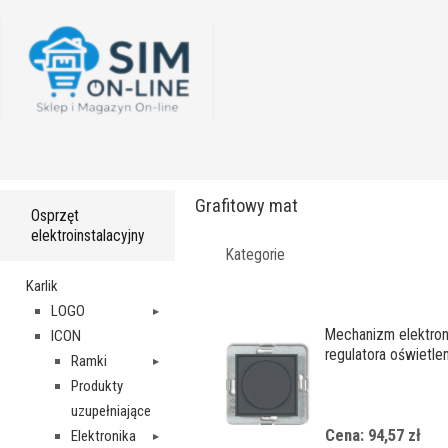
Grafitowy mat
Osprzęt
elektroinstalacyjny
Kategorie
Karlik
LOGO
Mechanizm elektro
ICON
regulatora oświetlen
Ramki
przyciskowo-obro
Produkty
uzupełniające
Cena: 94,57 zł
Elektronika