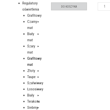
Regulatory
DO KOSZYKA
oświetlenia
Grafitowy
Czarny
mat
Biały
mat
Szary
mat
Grafitowy
mat
Złoty
Taupe
Szałwiowy
Łososiowy
Biały
Terakota
Srebrny