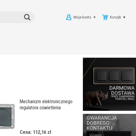
Moje konto
Koszyk
Mechanizm elektronicznego
regulatora oświetlenia
przyciskowo-obrotowego
do współpracy z
zasilaczami sterowanymi
Cena: 112,16 zł
napięciem 1–10 V