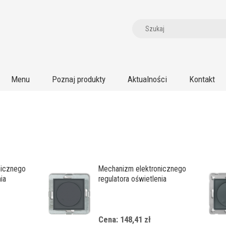
Menu
Poznaj produkty
Aktualności
Kontakt
nicznego
Mechanizm elektronicznego
ia
regulatora oświetlenia
towego
przyciskowo-obrotowego
do lamp LED
Cena: 148,41 zł