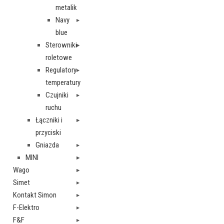
metalik
Navy
blue
Sterowniki
roletowe
Regulatory
temperatury
Czujniki
ruchu
Łączniki i
przyciski
Gniazda
MINI
Wago
Simet
Kontakt Simon
F-Elektro
F&F