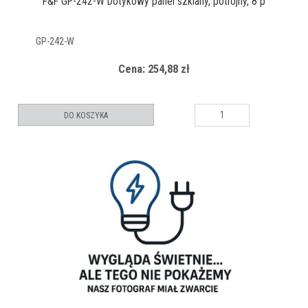
F&F GP-242-W Dotykowy panel szklany, potrójny, 8 p
GP-242-W
Cena: 254,88 zł
DO KOSZYKA