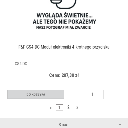
F&F GS4-DC Moduł elektroniki 4-krotnego przycisku
GS4-DC
Cena: 207,30 zł
DO KOSZYKA
«
1
2
»
O nas