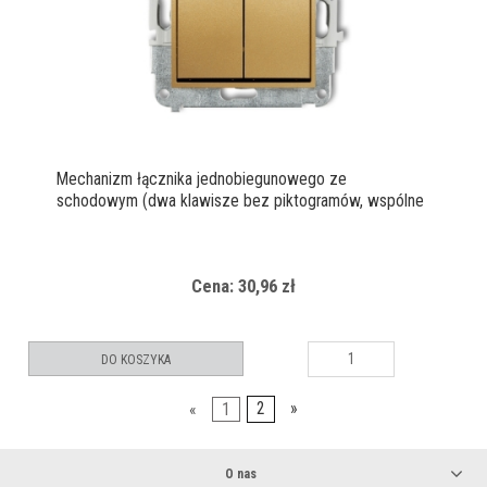
Mechanizm łącznika jednobiegunowego ze
schodowym (dwa klawisze bez piktogramów, wspólne
zasilanie)
Cena: 30,96 zł
DO KOSZYKA
«
1
2
»
O nas