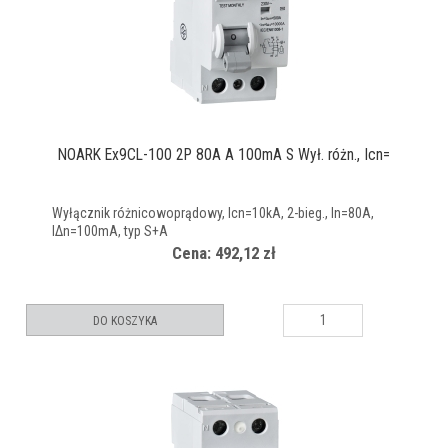
NOARK Ex9CL-100 2P 80A A 100mA S Wył. różn., Icn=
Wyłącznik różnicowoprądowy, Icn=10kA, 2-bieg., In=80A,
IΔn=100mA, typ S+A
Cena: 492,12 zł
DO KOSZYKA