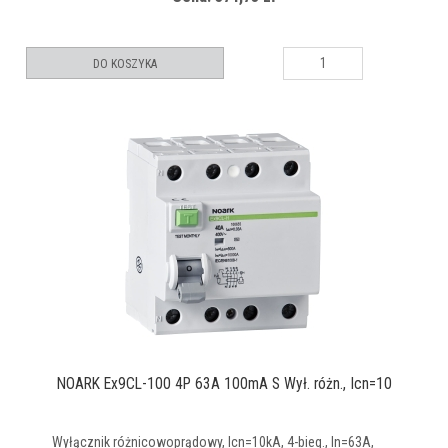
DO KOSZYKA
NOARK Ex9CL-100 4P 63A 100mA S Wył. różn., Icn=10
Wyłącznik różnicowoprądowy, Icn=10kA, 4-bieg., In=63A,