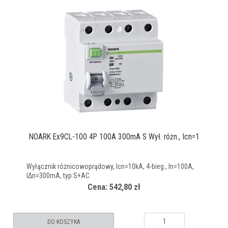
NOARK Ex9CL-100 4P 100A 300mA S Wył. różn., Icn=1
Wyłącznik różnicowoprądowy, Icn=10kA, 4-bieg., In=100A,
IΔn=300mA, typ S+AC
Cena: 542,80 zł
DO KOSZYKA