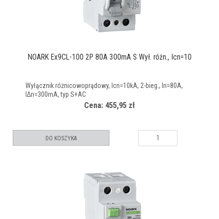
NOARK Ex9CL-100 2P 80A 300mA S Wył. różn., Icn=10
Wyłącznik różnicowoprądowy, Icn=10kA, 2-bieg., In=80A,
IΔn=300mA, typ S+AC
Cena: 455,95 zł
DO KOSZYKA