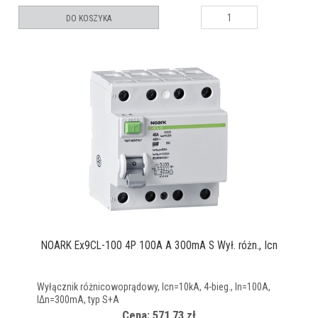
DO KOSZYKA
NOARK Ex9CL-100 4P 100A A 300mA S Wył. różn., Icn
Wyłącznik różnicowoprądowy, Icn=10kA, 4-bieg., In=100A,
IΔn=300mA, typ S+A
Cena: 571,73 zł