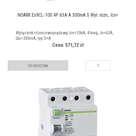
NOARK Ex9CL-100 4P 63A A 300mA S Wył. różn., Icn=
Wyłącznik różnicowoprądowy, Icn=10kA, 4-bieg., In=63A,
IΔn=300mA, typ S+A
Cena: 571,72 zł
DO KOSZYKA