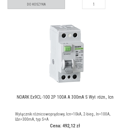
DO KOSZYKA
NOARK Ex9CL-100 2P 100A A 300mA S Wył. różn., Icn
Wyłącznik różnicowoprądowy, Icn=10kA, 2-bieg., In=100A,
IΔn=300mA, typ S+A
Cena: 492,12 zł