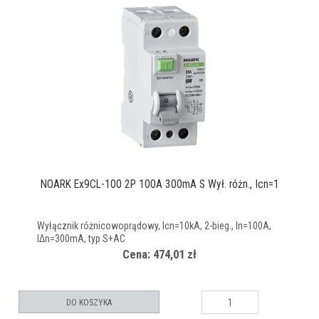
NOARK Ex9CL-100 2P 100A 300mA S Wył. różn., Icn=1
Wyłącznik różnicowoprądowy, Icn=10kA, 2-bieg., In=100A,
IΔn=300mA, typ S+AC
Cena: 474,01 zł
DO KOSZYKA