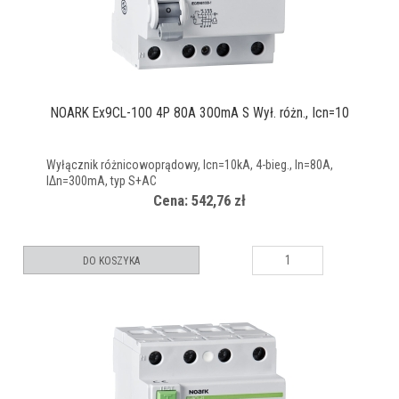
NOARK Ex9CL-100 4P 80A 300mA S Wył. różn., Icn=10
Wyłącznik różnicowoprądowy, Icn=10kA, 4-bieg., In=80A,
IΔn=300mA, typ S+AC
Cena: 542,76 zł
DO KOSZYKA