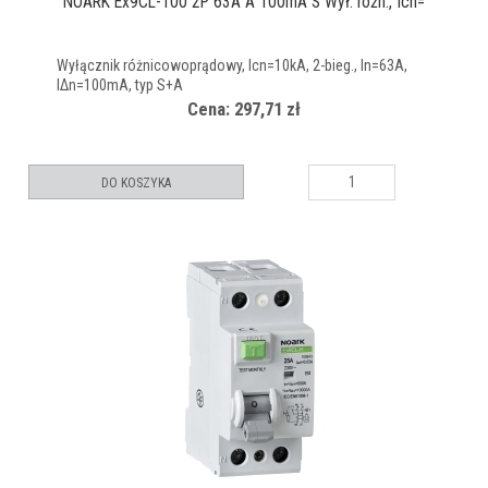
NOARK Ex9CL-100 2P 63A A 100mA S Wył. różn., Icn=
Wyłącznik różnicowoprądowy, Icn=10kA, 2-bieg., In=63A,
IΔn=100mA, typ S+A
Cena: 297,71 zł
DO KOSZYKA