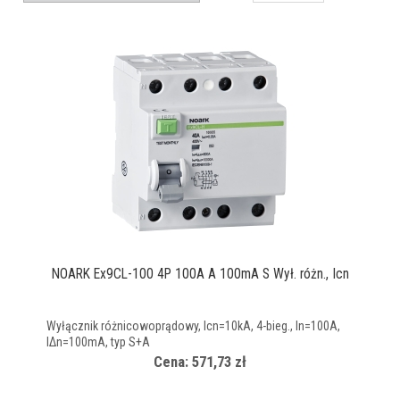
NOARK Ex9CL-100 4P 100A A 100mA S Wył. różn., Icn
Wyłącznik różnicowoprądowy, Icn=10kA, 4-bieg., In=100A,
IΔn=100mA, typ S+A
Cena: 571,73 zł