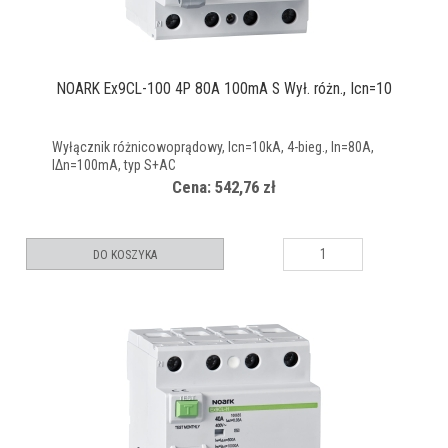
NOARK Ex9CL-100 4P 80A 100mA S Wył. różn., Icn=10
Wyłącznik różnicowoprądowy, Icn=10kA, 4-bieg., In=80A,
IΔn=100mA, typ S+AC
Cena: 542,76 zł
DO KOSZYKA