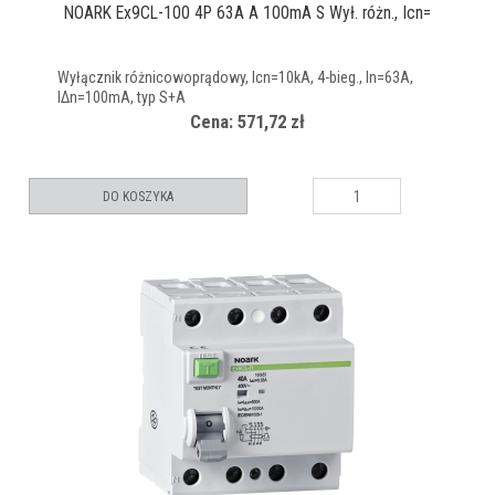
NOARK Ex9CL-100 4P 63A A 100mA S Wył. różn., Icn=
Wyłącznik różnicowoprądowy, Icn=10kA, 4-bieg., In=63A,
IΔn=100mA, typ S+A
Cena: 571,72 zł
DO KOSZYKA