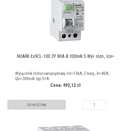
NOARK Ex9CL-100 2P 80A A 300mA S Wył. różn., Icn=
Wyłącznik różnicowoprądowy, Icn=10kA, 2-bieg., In=80A,
IΔn=300mA, typ S+A
Cena: 492,12 zł
DO KOSZYKA