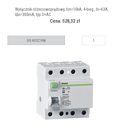
Wyłącznik różnicowoprądowy, Icn=10kA, 4-bieg., In=63A,
IΔn=300mA, typ S+AC
Cena: 528,32 zł
DO KOSZYKA