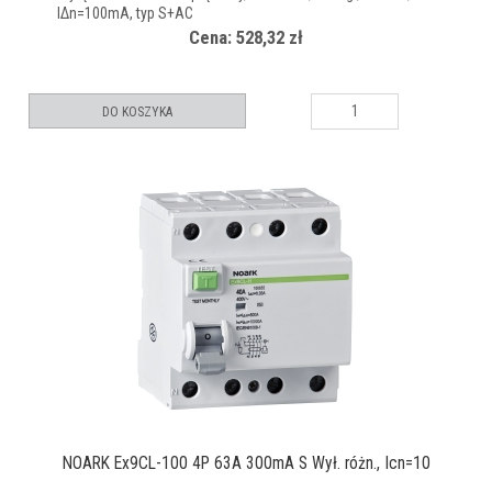
IΔn=100mA, typ S+AC
Cena: 528,32 zł
DO KOSZYKA
NOARK Ex9CL-100 4P 63A 300mA S Wył. różn., Icn=10