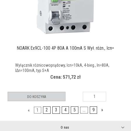
NOARK Ex9CL-100 4P 80A A 100mA S Wył. różn., Icn=
Wyłącznik różnicowoprądowy, Icn=10kA, 4-bieg., In=80A,
IΔn=100mA, typ S+A
Cena: 571,72 zł
DO KOSZYKA
«
1
2
3
4
5
...
9
»
O nas