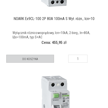
NOARK Ex9CL-100 2P 80A 100mA S Wył. różn., Icn=10
Wyłącznik różnicowoprądowy, Icn=10kA, 2-bieg., In=80A,
IΔn=100mA, typ S+AC
Cena: 455,95 zł
DO KOSZYKA