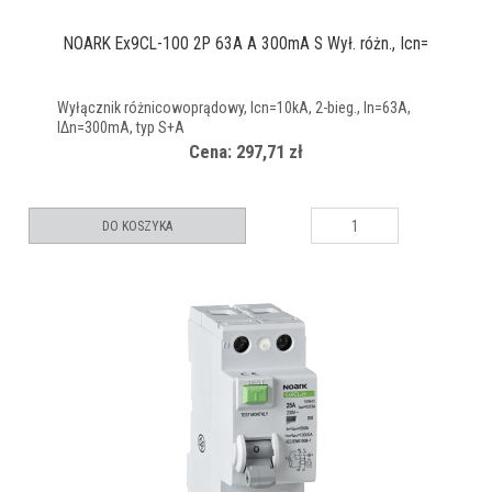
NOARK Ex9CL-100 2P 63A A 300mA S Wył. różn., Icn=
Wyłącznik różnicowoprądowy, Icn=10kA, 2-bieg., In=63A,
IΔn=300mA, typ S+A
Cena: 297,71 zł
DO KOSZYKA