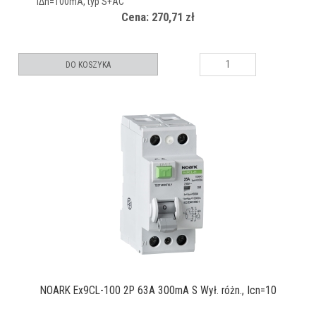
IΔn=100mA, typ S+AC
Cena: 270,71 zł
DO KOSZYKA
NOARK Ex9CL-100 2P 63A 300mA S Wył. różn., Icn=10