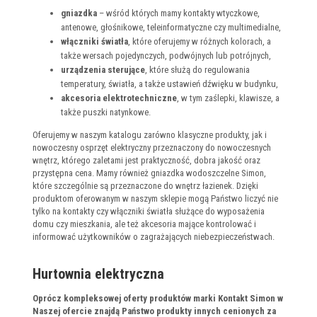
gniazdka
– wśród których mamy kontakty wtyczkowe,
antenowe, głośnikowe, teleinformatyczne czy multimedialne,
włączniki światła
, które oferujemy w różnych kolorach, a
także wersach pojedynczych, podwójnych lub potrójnych,
urządzenia sterujące
, które służą do regulowania
temperatury, światła, a także ustawień dźwięku w budynku,
akcesoria elektrotechniczne
, w tym zaślepki, klawisze, a
także puszki natynkowe.
Oferujemy w naszym katalogu zarówno klasyczne produkty, jak i
nowoczesny osprzęt elektryczny przeznaczony do nowoczesnych
wnętrz, którego zaletami jest praktyczność, dobra jakość oraz
przystępna cena. Mamy również gniazdka wodoszczelne Simon,
które szczególnie są przeznaczone do wnętrz łazienek. Dzięki
produktom oferowanym w naszym sklepie mogą Państwo liczyć nie
tylko na kontakty czy włączniki światła służące do wyposażenia
domu czy mieszkania, ale też akcesoria mające kontrolować i
informować użytkowników o zagrażających niebezpieczeństwach.
Hurtownia elektryczna
Oprócz kompleksowej oferty produktów marki Kontakt Simon w
Naszej ofercie znajdą Państwo produkty innych cenionych za