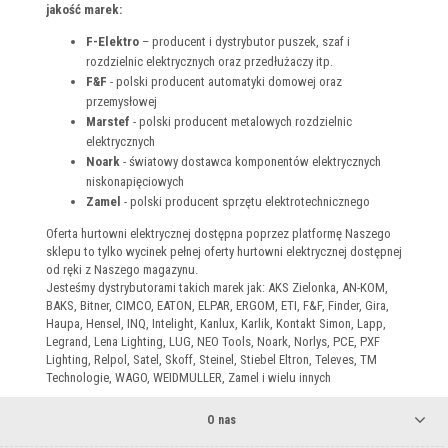
jakość marek:
F-Elektro
– producent i dystrybutor puszek, szaf i
rozdzielnic elektrycznych oraz przedłużaczy itp.
F&F
- polski producent automatyki domowej oraz
przemysłowej
Marstef
- polski producent metalowych rozdzielnic
elektrycznych
Noark
- światowy dostawca komponentów elektrycznych
niskonapięciowych
Zamel
- polski producent sprzętu elektrotechnicznego
Oferta hurtowni elektrycznej dostępna poprzez platformę Naszego
sklepu to tylko wycinek pełnej oferty hurtowni elektrycznej dostępnej
od ręki z Naszego magazynu.
Jesteśmy dystrybutorami takich marek jak: AKS Zielonka, AN-KOM,
BAKS, Bitner, CIMCO, EATON, ELPAR, ERGOM, ETI, F&F, Finder, Gira,
Haupa, Hensel, INQ, Intelight, Kanlux, Karlik, Kontakt Simon, Lapp,
Legrand, Lena Lighting, LUG, NEO Tools, Noark, Norlys, PCE, PXF
Lighting, Relpol, Satel, Skoff, Steinel, Stiebel Eltron, Televes, TM
Technologie, WAGO, WEIDMULLER, Zamel i wielu innych
O nas