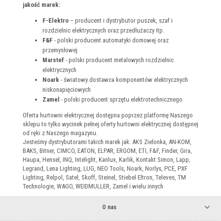
jakość marek:
F-Elektro
– producent i dystrybutor puszek, szaf i
rozdzielnic elektrycznych oraz przedłużaczy itp.
F&F
- polski producent automatyki domowej oraz
przemysłowej
Marstef
- polski producent metalowych rozdzielnic
elektrycznych
Noark
- światowy dostawca komponentów elektrycznych
niskonapięciowych
Zamel
- polski producent sprzętu elektrotechnicznego
Oferta hurtowni elektrycznej dostępna poprzez platformę Naszego
sklepu to tylko wycinek pełnej oferty hurtowni elektrycznej dostępnej
od ręki z Naszego magazynu.
Jesteśmy dystrybutorami takich marek jak: AKS Zielonka, AN-KOM,
BAKS, Bitner, CIMCO, EATON, ELPAR, ERGOM, ETI, F&F, Finder, Gira,
Haupa, Hensel, INQ, Intelight, Kanlux, Karlik, Kontakt Simon, Lapp,
Legrand, Lena Lighting, LUG, NEO Tools, Noark, Norlys, PCE, PXF
Lighting, Relpol, Satel, Skoff, Steinel, Stiebel Eltron, Televes, TM
Technologie, WAGO, WEIDMULLER, Zamel i wielu innych
O nas