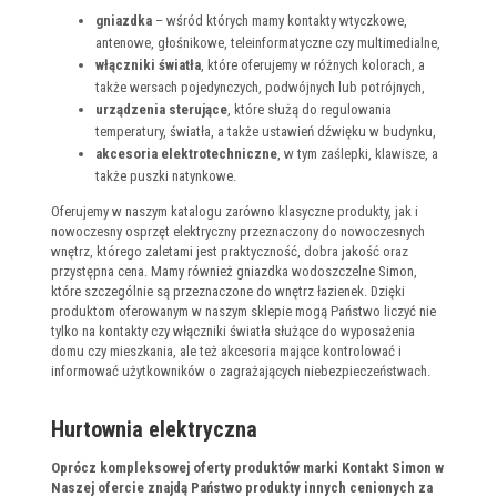
gniazdka
– wśród których mamy kontakty wtyczkowe,
antenowe, głośnikowe, teleinformatyczne czy multimedialne,
włączniki światła
, które oferujemy w różnych kolorach, a
także wersach pojedynczych, podwójnych lub potrójnych,
urządzenia sterujące
, które służą do regulowania
temperatury, światła, a także ustawień dźwięku w budynku,
akcesoria elektrotechniczne
, w tym zaślepki, klawisze, a
także puszki natynkowe.
Oferujemy w naszym katalogu zarówno klasyczne produkty, jak i
nowoczesny osprzęt elektryczny przeznaczony do nowoczesnych
wnętrz, którego zaletami jest praktyczność, dobra jakość oraz
przystępna cena. Mamy również gniazdka wodoszczelne Simon,
które szczególnie są przeznaczone do wnętrz łazienek. Dzięki
produktom oferowanym w naszym sklepie mogą Państwo liczyć nie
tylko na kontakty czy włączniki światła służące do wyposażenia
domu czy mieszkania, ale też akcesoria mające kontrolować i
informować użytkowników o zagrażających niebezpieczeństwach.
Hurtownia elektryczna
Oprócz kompleksowej oferty produktów marki Kontakt Simon w
Naszej ofercie znajdą Państwo produkty innych cenionych za