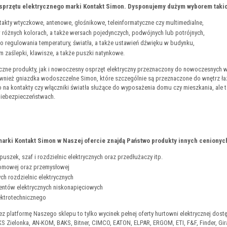
przętu elektrycznego marki Kontakt Simon. Dysponujemy dużym wyborem takic
akty wtyczkowe, antenowe, głośnikowe, teleinformatyczne czy multimedialne,
w różnych kolorach, a także wersach pojedynczych, podwójnych lub potrójnych,
 do regulowania temperatury, światła, a także ustawień dźwięku w budynku,
ym zaślepki, klawisze, a także puszki natynkowe.
zne produkty, jak i nowoczesny osprzęt elektryczny przeznaczony do nowoczesnych wnę
wnież gniazdka wodoszczelne Simon, które szczególnie są przeznaczone do wnętrz ł
o na kontakty czy włączniki światła służące do wyposażenia domu czy mieszkania, ale 
niebezpieczeństwach.
rki Kontakt Simon w Naszej ofercie znajdą Państwo produkty innych cenionych
uszek, szaf i rozdzielnic elektrycznych oraz przedłużaczy itp.
domowej oraz przemysłowej
ch rozdzielnic elektrycznych
ntów elektrycznych niskonapięciowych
ektrotechnicznego
ez platformę Naszego sklepu to tylko wycinek pełnej oferty hurtowni elektrycznej dos
S Zielonka, AN-KOM, BAKS, Bitner, CIMCO, EATON, ELPAR, ERGOM, ETI, F&F, Finder, Gira,