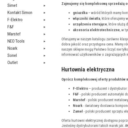
Zajmujemy się kompleksową sprzedażą os
Simet
Kontakt Simon
gniazdka
– wśród których mamy kont
włączniki światła
, które oferujemy 
F-Elektro
urządzenia sterujące
, które służą
F&F
akcesoria elektrotechniczne
, w t
Marstef
Oferujemy w naszym katalogu zarówno klasyc
NEO Tools
dobra jakość oraz przystępna cena. Mamy ró
Noark
naszym sklepie mogą Państwo liczyć nie tylk
informować użytkowników o zagrażających 
Sonel
Outlet
Hurtownia elektryczna
Oprócz kompleksowej oferty produktów ma
F-Elektro
– producent i dystrybutor p
F&F
- polski producent automatyki 
Marstef
- polski producent metalowy
Noark
- światowy dostawca kompone
Zamel
- polski producent sprzętu el
Oferta hurtowni elektrycznej dostępna poprz
Jesteśmy dystrybutorami takich marek jak: AK