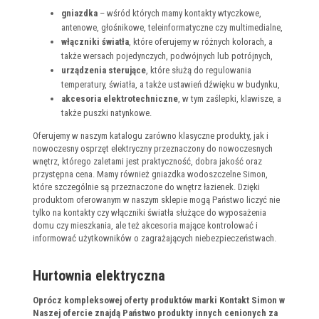
gniazdka
– wśród których mamy kontakty wtyczkowe,
antenowe, głośnikowe, teleinformatyczne czy multimedialne,
włączniki światła
, które oferujemy w różnych kolorach, a
także wersach pojedynczych, podwójnych lub potrójnych,
urządzenia sterujące
, które służą do regulowania
temperatury, światła, a także ustawień dźwięku w budynku,
akcesoria elektrotechniczne
, w tym zaślepki, klawisze, a
także puszki natynkowe.
Oferujemy w naszym katalogu zarówno klasyczne produkty, jak i
nowoczesny osprzęt elektryczny przeznaczony do nowoczesnych
wnętrz, którego zaletami jest praktyczność, dobra jakość oraz
przystępna cena. Mamy również gniazdka wodoszczelne Simon,
które szczególnie są przeznaczone do wnętrz łazienek. Dzięki
produktom oferowanym w naszym sklepie mogą Państwo liczyć nie
tylko na kontakty czy włączniki światła służące do wyposażenia
domu czy mieszkania, ale też akcesoria mające kontrolować i
informować użytkowników o zagrażających niebezpieczeństwach.
Hurtownia elektryczna
Oprócz kompleksowej oferty produktów marki Kontakt Simon w
Naszej ofercie znajdą Państwo produkty innych cenionych za