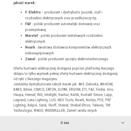
jakość marek:
F-Elektro
– producent i dystrybutor puszek, szaf i
rozdzielnic elektrycznych oraz przedłużaczy itp.
F&F
- polski producent automatyki domowej oraz
przemysłowej
Marstef
- polski producent metalowych rozdzielnic
elektrycznych
Noark
- światowy dostawca komponentów elektrycznych
niskonapięciowych
Zamel
- polski producent sprzętu elektrotechnicznego
Oferta hurtowni elektrycznej dostępna poprzez platformę Naszego
sklepu to tylko wycinek pełnej oferty hurtowni elektrycznej dostępnej
od ręki z Naszego magazynu.
Jesteśmy dystrybutorami takich marek jak: AKS Zielonka, AN-KOM,
BAKS, Bitner, CIMCO, EATON, ELPAR, ERGOM, ETI, F&F, Finder, Gira,
Haupa, Hensel, INQ, Intelight, Kanlux, Karlik, Kontakt Simon, Lapp,
Legrand, Lena Lighting, LUG, NEO Tools, Noark, Norlys, PCE, PXF
Lighting, Relpol, Satel, Skoff, Steinel, Stiebel Eltron, Televes, TM
Technologie, WAGO, WEIDMULLER, Zamel i wielu innych
O nas