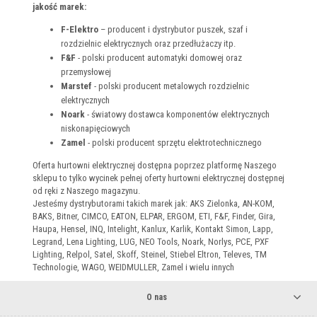
jakość marek:
F-Elektro
– producent i dystrybutor puszek, szaf i
rozdzielnic elektrycznych oraz przedłużaczy itp.
F&F
- polski producent automatyki domowej oraz
przemysłowej
Marstef
- polski producent metalowych rozdzielnic
elektrycznych
Noark
- światowy dostawca komponentów elektrycznych
niskonapięciowych
Zamel
- polski producent sprzętu elektrotechnicznego
Oferta hurtowni elektrycznej dostępna poprzez platformę Naszego
sklepu to tylko wycinek pełnej oferty hurtowni elektrycznej dostępnej
od ręki z Naszego magazynu.
Jesteśmy dystrybutorami takich marek jak: AKS Zielonka, AN-KOM,
BAKS, Bitner, CIMCO, EATON, ELPAR, ERGOM, ETI, F&F, Finder, Gira,
Haupa, Hensel, INQ, Intelight, Kanlux, Karlik, Kontakt Simon, Lapp,
Legrand, Lena Lighting, LUG, NEO Tools, Noark, Norlys, PCE, PXF
Lighting, Relpol, Satel, Skoff, Steinel, Stiebel Eltron, Televes, TM
Technologie, WAGO, WEIDMULLER, Zamel i wielu innych
O nas