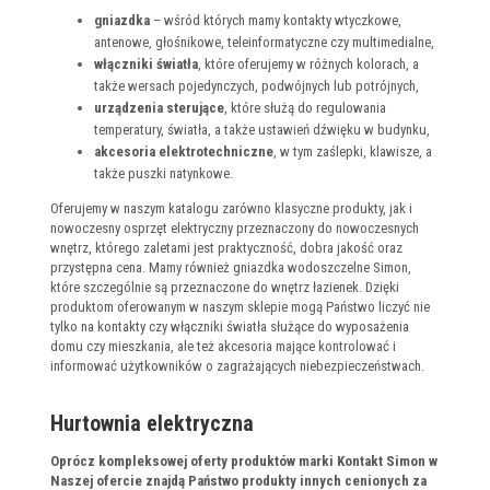
gniazdka
– wśród których mamy kontakty wtyczkowe,
antenowe, głośnikowe, teleinformatyczne czy multimedialne,
włączniki światła
, które oferujemy w różnych kolorach, a
także wersach pojedynczych, podwójnych lub potrójnych,
urządzenia sterujące
, które służą do regulowania
temperatury, światła, a także ustawień dźwięku w budynku,
akcesoria elektrotechniczne
, w tym zaślepki, klawisze, a
także puszki natynkowe.
Oferujemy w naszym katalogu zarówno klasyczne produkty, jak i
nowoczesny osprzęt elektryczny przeznaczony do nowoczesnych
wnętrz, którego zaletami jest praktyczność, dobra jakość oraz
przystępna cena. Mamy również gniazdka wodoszczelne Simon,
które szczególnie są przeznaczone do wnętrz łazienek. Dzięki
produktom oferowanym w naszym sklepie mogą Państwo liczyć nie
tylko na kontakty czy włączniki światła służące do wyposażenia
domu czy mieszkania, ale też akcesoria mające kontrolować i
informować użytkowników o zagrażających niebezpieczeństwach.
Hurtownia elektryczna
Oprócz kompleksowej oferty produktów marki Kontakt Simon w
Naszej ofercie znajdą Państwo produkty innych cenionych za