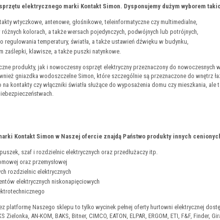
przętu elektrycznego marki Kontakt Simon. Dysponujemy dużym wyborem takic
akty wtyczkowe, antenowe, głośnikowe, teleinformatyczne czy multimedialne,
w różnych kolorach, a także wersach pojedynczych, podwójnych lub potrójnych,
 do regulowania temperatury, światła, a także ustawień dźwięku w budynku,
ym zaślepki, klawisze, a także puszki natynkowe.
zne produkty, jak i nowoczesny osprzęt elektryczny przeznaczony do nowoczesnych wnę
wnież gniazdka wodoszczelne Simon, które szczególnie są przeznaczone do wnętrz ł
o na kontakty czy włączniki światła służące do wyposażenia domu czy mieszkania, ale 
niebezpieczeństwach.
rki Kontakt Simon w Naszej ofercie znajdą Państwo produkty innych cenionych
uszek, szaf i rozdzielnic elektrycznych oraz przedłużaczy itp.
domowej oraz przemysłowej
ch rozdzielnic elektrycznych
ntów elektrycznych niskonapięciowych
ektrotechnicznego
ez platformę Naszego sklepu to tylko wycinek pełnej oferty hurtowni elektrycznej dos
S Zielonka, AN-KOM, BAKS, Bitner, CIMCO, EATON, ELPAR, ERGOM, ETI, F&F, Finder, Gira,