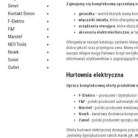
Zajmujemy się kompleksową sprzedażą os
Simet
Kontakt Simon
gniazdka
– wśród których mamy kont
włączniki światła
, które oferujemy 
F-Elektro
urządzenia sterujące
, które służą
F&F
akcesoria elektrotechniczne
, w t
Marstef
Oferujemy w naszym katalogu zarówno klasyc
NEO Tools
dobra jakość oraz przystępna cena. Mamy ró
Noark
naszym sklepie mogą Państwo liczyć nie tylk
informować użytkowników o zagrażających 
Sonel
Outlet
Hurtownia elektryczna
Oprócz kompleksowej oferty produktów ma
F-Elektro
– producent i dystrybutor p
F&F
- polski producent automatyki 
Marstef
- polski producent metalowy
Noark
- światowy dostawca kompone
Zamel
- polski producent sprzętu el
Oferta hurtowni elektrycznej dostępna poprz
Jesteśmy dystrybutorami takich marek jak: AK