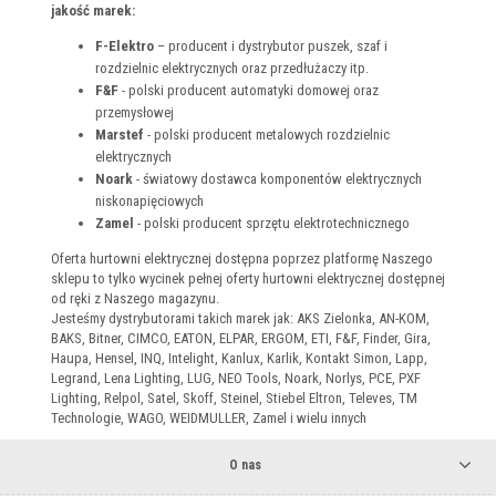
jakość marek:
F-Elektro
– producent i dystrybutor puszek, szaf i
rozdzielnic elektrycznych oraz przedłużaczy itp.
F&F
- polski producent automatyki domowej oraz
przemysłowej
Marstef
- polski producent metalowych rozdzielnic
elektrycznych
Noark
- światowy dostawca komponentów elektrycznych
niskonapięciowych
Zamel
- polski producent sprzętu elektrotechnicznego
Oferta hurtowni elektrycznej dostępna poprzez platformę Naszego
sklepu to tylko wycinek pełnej oferty hurtowni elektrycznej dostępnej
od ręki z Naszego magazynu.
Jesteśmy dystrybutorami takich marek jak: AKS Zielonka, AN-KOM,
BAKS, Bitner, CIMCO, EATON, ELPAR, ERGOM, ETI, F&F, Finder, Gira,
Haupa, Hensel, INQ, Intelight, Kanlux, Karlik, Kontakt Simon, Lapp,
Legrand, Lena Lighting, LUG, NEO Tools, Noark, Norlys, PCE, PXF
Lighting, Relpol, Satel, Skoff, Steinel, Stiebel Eltron, Televes, TM
Technologie, WAGO, WEIDMULLER, Zamel i wielu innych
O nas