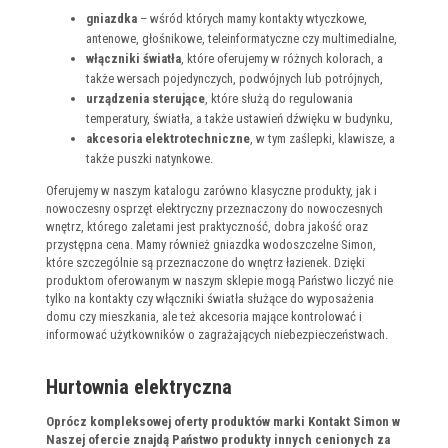
gniazdka
– wśród których mamy kontakty wtyczkowe,
antenowe, głośnikowe, teleinformatyczne czy multimedialne,
włączniki światła
, które oferujemy w różnych kolorach, a
także wersach pojedynczych, podwójnych lub potrójnych,
urządzenia sterujące
, które służą do regulowania
temperatury, światła, a także ustawień dźwięku w budynku,
akcesoria elektrotechniczne
, w tym zaślepki, klawisze, a
także puszki natynkowe.
Oferujemy w naszym katalogu zarówno klasyczne produkty, jak i
nowoczesny osprzęt elektryczny przeznaczony do nowoczesnych
wnętrz, którego zaletami jest praktyczność, dobra jakość oraz
przystępna cena. Mamy również gniazdka wodoszczelne Simon,
które szczególnie są przeznaczone do wnętrz łazienek. Dzięki
produktom oferowanym w naszym sklepie mogą Państwo liczyć nie
tylko na kontakty czy włączniki światła służące do wyposażenia
domu czy mieszkania, ale też akcesoria mające kontrolować i
informować użytkowników o zagrażających niebezpieczeństwach.
Hurtownia elektryczna
Oprócz kompleksowej oferty produktów marki Kontakt Simon w
Naszej ofercie znajdą Państwo produkty innych cenionych za