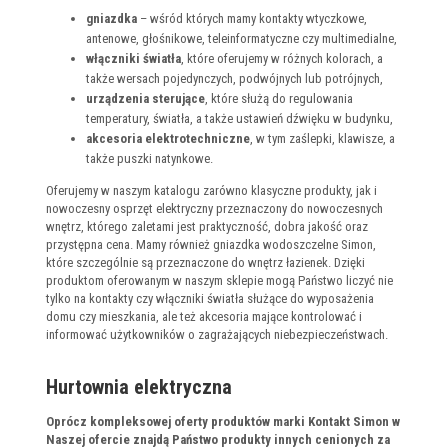
gniazdka
– wśród których mamy kontakty wtyczkowe,
antenowe, głośnikowe, teleinformatyczne czy multimedialne,
włączniki światła
, które oferujemy w różnych kolorach, a
także wersach pojedynczych, podwójnych lub potrójnych,
urządzenia sterujące
, które służą do regulowania
temperatury, światła, a także ustawień dźwięku w budynku,
akcesoria elektrotechniczne
, w tym zaślepki, klawisze, a
także puszki natynkowe.
Oferujemy w naszym katalogu zarówno klasyczne produkty, jak i
nowoczesny osprzęt elektryczny przeznaczony do nowoczesnych
wnętrz, którego zaletami jest praktyczność, dobra jakość oraz
przystępna cena. Mamy również gniazdka wodoszczelne Simon,
które szczególnie są przeznaczone do wnętrz łazienek. Dzięki
produktom oferowanym w naszym sklepie mogą Państwo liczyć nie
tylko na kontakty czy włączniki światła służące do wyposażenia
domu czy mieszkania, ale też akcesoria mające kontrolować i
informować użytkowników o zagrażających niebezpieczeństwach.
Hurtownia elektryczna
Oprócz kompleksowej oferty produktów marki Kontakt Simon w
Naszej ofercie znajdą Państwo produkty innych cenionych za