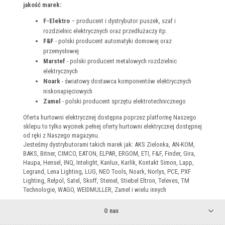
jakość marek:
F-Elektro
– producent i dystrybutor puszek, szaf i
rozdzielnic elektrycznych oraz przedłużaczy itp.
F&F
- polski producent automatyki domowej oraz
przemysłowej
Marstef
- polski producent metalowych rozdzielnic
elektrycznych
Noark
- światowy dostawca komponentów elektrycznych
niskonapięciowych
Zamel
- polski producent sprzętu elektrotechnicznego
Oferta hurtowni elektrycznej dostępna poprzez platformę Naszego
sklepu to tylko wycinek pełnej oferty hurtowni elektrycznej dostępnej
od ręki z Naszego magazynu.
Jesteśmy dystrybutorami takich marek jak: AKS Zielonka, AN-KOM,
BAKS, Bitner, CIMCO, EATON, ELPAR, ERGOM, ETI, F&F, Finder, Gira,
Haupa, Hensel, INQ, Intelight, Kanlux, Karlik, Kontakt Simon, Lapp,
Legrand, Lena Lighting, LUG, NEO Tools, Noark, Norlys, PCE, PXF
Lighting, Relpol, Satel, Skoff, Steinel, Stiebel Eltron, Televes, TM
Technologie, WAGO, WEIDMULLER, Zamel i wielu innych
O nas