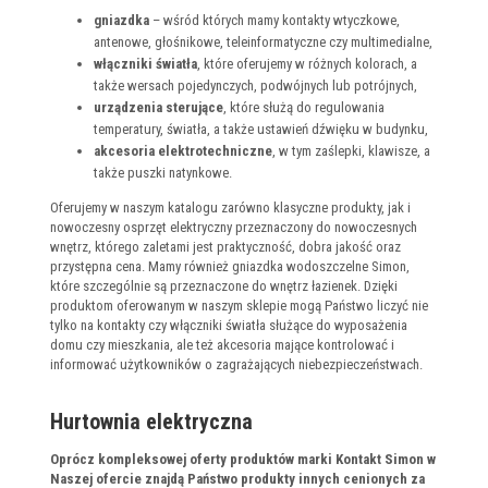
gniazdka
– wśród których mamy kontakty wtyczkowe,
antenowe, głośnikowe, teleinformatyczne czy multimedialne,
włączniki światła
, które oferujemy w różnych kolorach, a
także wersach pojedynczych, podwójnych lub potrójnych,
urządzenia sterujące
, które służą do regulowania
temperatury, światła, a także ustawień dźwięku w budynku,
akcesoria elektrotechniczne
, w tym zaślepki, klawisze, a
także puszki natynkowe.
Oferujemy w naszym katalogu zarówno klasyczne produkty, jak i
nowoczesny osprzęt elektryczny przeznaczony do nowoczesnych
wnętrz, którego zaletami jest praktyczność, dobra jakość oraz
przystępna cena. Mamy również gniazdka wodoszczelne Simon,
które szczególnie są przeznaczone do wnętrz łazienek. Dzięki
produktom oferowanym w naszym sklepie mogą Państwo liczyć nie
tylko na kontakty czy włączniki światła służące do wyposażenia
domu czy mieszkania, ale też akcesoria mające kontrolować i
informować użytkowników o zagrażających niebezpieczeństwach.
Hurtownia elektryczna
Oprócz kompleksowej oferty produktów marki Kontakt Simon w
Naszej ofercie znajdą Państwo produkty innych cenionych za